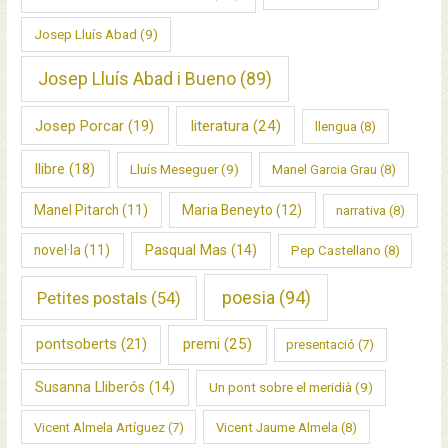
Josep Lluís Abad
(9)
Josep Lluís Abad i Bueno
(89)
Josep Porcar
(19)
literatura
(24)
llengua
(8)
llibre
(18)
Lluís Meseguer
(9)
Manel Garcia Grau
(8)
Manel Pitarch
(11)
Maria Beneyto
(12)
narrativa
(8)
novel·la
(11)
Pasqual Mas
(14)
Pep Castellano
(8)
poesia
(94)
Petites postals
(54)
pontsoberts
(21)
premi
(25)
presentació
(7)
Susanna Lliberós
(14)
Un pont sobre el meridià
(9)
Vicent Almela Artíguez
(7)
Vicent Jaume Almela
(8)