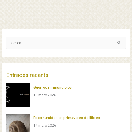
C
e
r
c
a
Entrades recents
p
Guerres i immundícies
e
15 març 2026
r
:
Fires humides en primaveres de llibres
14 març 2026