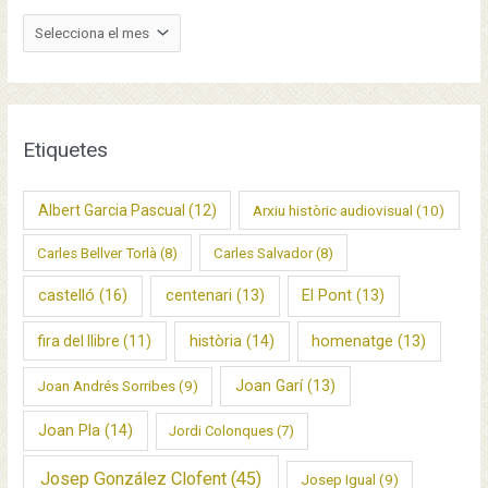
A
r
x
i
u
Etiquetes
s
Albert Garcia Pascual
(12)
Arxiu històric audiovisual
(10)
Carles Bellver Torlà
(8)
Carles Salvador
(8)
castelló
(16)
centenari
(13)
El Pont
(13)
fira del llibre
(11)
història
(14)
homenatge
(13)
Joan Garí
(13)
Joan Andrés Sorribes
(9)
Joan Pla
(14)
Jordi Colonques
(7)
Josep González Clofent
(45)
Josep Igual
(9)