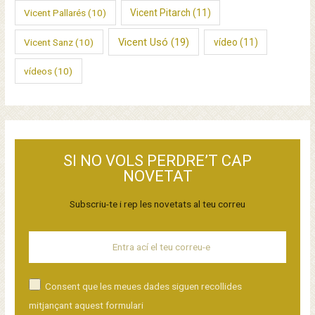
Vicent Pallarés
(10)
Vicent Pitarch
(11)
Vicent Usó
(19)
Vicent Sanz
(10)
vídeo
(11)
vídeos
(10)
SI NO VOLS PERDRE’T CAP
NOVETAT
Subscriu-te i rep les novetats al teu correu
Consent que les meues dades siguen recollides
mitjançant aquest formulari