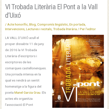
VI Trobada Literària El Pont a la Vall
d’Uixó
/
Acte honorífic
,
Blog
,
Compromís lingüístic
,
En portada
,
Intervencions
,
Lectures i recitals
,
Trobada literària
/ Per
l’editor
LA VALL D’UIXÓ acull el
proper dissabte 11 de juny
de 2016 la VI Trobada
Literària d’escriptors i
escriptores de les
comarques castellonenques.
Una jornada intensa en la
qual es rendirà un sentit
homenatge a la figura del
poeta
Manel Garcia Grau
. Els
actes els organitza
l’associació El Pont