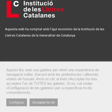
Aquesta web ha comptat amb l’ajut econòmic de la Institució de les
Lletres Catalanes de la Generalitat de Catalunya
Aquest lloc web usa galetes per oferir una experiència de
navegació millor, d’acord amb les preferències i diferents
© 2011 El Pont Cooperativa de Lletres, creat per
Veta Visual
visites de l’usuari. Amb un clic al botó «Acceptar-ho tot»,
acceptes l'ús de TOTES les galetes. Si no, cal visitar
Informació legal
«Configuració de les galetes» per a especificar-hi els
consentiments.
Configurar
Acceptar-ho tot