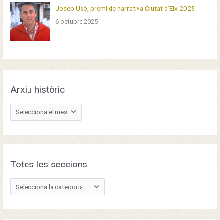
Josep Usó, premi de narrativa Ciutat d’Elx 2025
6 octubre 2025
Arxiu històric
A
r
x
i
u
Totes les seccions
h
T
i
o
s
t
t