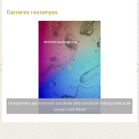
e
ò
s
Darreres ressenyes
r
l
i
e
c
s
s
e
c
P
P
c
a
u
i
r
s
e
o
e
n
s
 aproximació a la dona dels núvols en l’obra poètica de
v
Josep Lluís Abad
Un
i
o