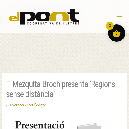
Vés
al
Men
contingut
0
pri
prin
F. Mezquita Broch presenta ‘Regions
sense distància’
/
Diversos
/ Per
l’editor