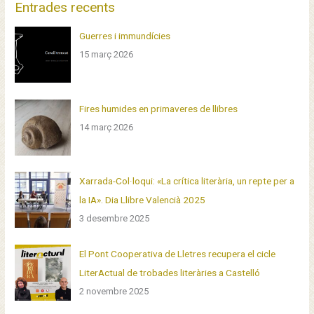
Entrades recents
p
Guerres i immundícies
e
15 març 2026
r
:
Fires humides en primaveres de llibres
14 març 2026
Xarrada-Col·loqui: «La crítica literària, un repte per a
la IA». Dia Llibre Valencià 2025
3 desembre 2025
El Pont Cooperativa de Lletres recupera el cicle
LiterActual de trobades literàries a Castelló
2 novembre 2025