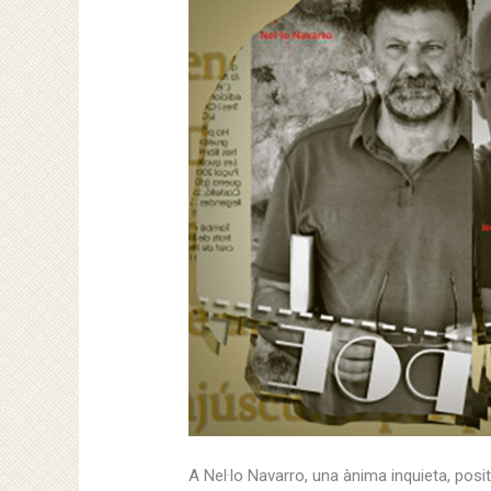
A Nel·lo Navarro, una ànima inquieta, posit