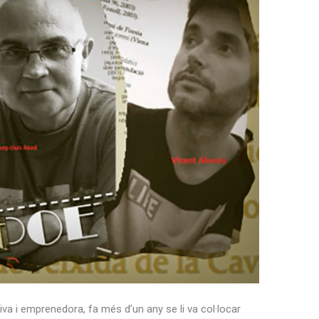
iva i emprenedora, fa més d’un any se li va col·locar