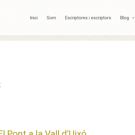
Inici
Som
Escriptores i escriptors
Blog
t
l Pont a la Vall d’Uixó