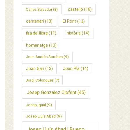
castelló
(16)
Carles Salvador
(8)
centenari
(13)
El Pont
(13)
fira del llibre
(11)
història
(14)
homenatge
(13)
Joan Andrés Sorribes
(9)
Joan Garí
(13)
Joan Pla
(14)
Jordi Colonques
(7)
Josep González Clofent
(45)
Josep Igual
(9)
Josep Lluís Abad
(9)
Josep Lluís Abad i Bueno