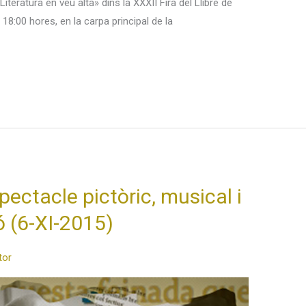
iteratura en veu alta» dins la XXXII Fira del Llibre de
 18:00 hores, en la carpa principal de la
ectacle pictòric, musical i
xó (6-XI-2015)
itor