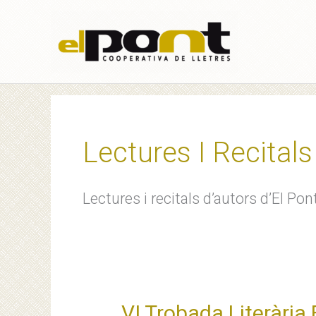
Vés
al
contingut
Lectures I Recitals
Lectures i recitals d’autors d’El Pon
VI Trobada Literària E