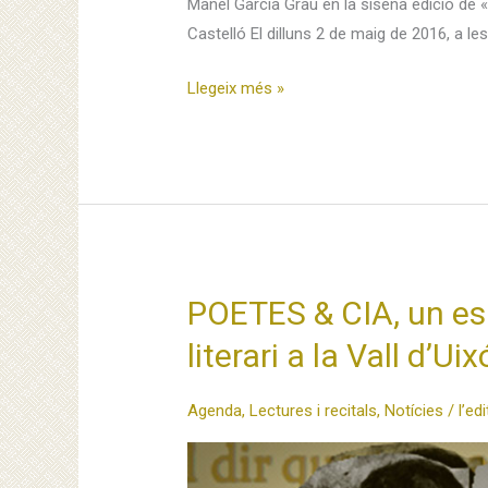
Manel Garcia Grau en la sisena edició de «L
Castelló El dilluns 2 de maig de 2016, a les
El
Llegeix més »
Pont
homenatja
Manel
Garcia
Grau
en
la
POETES & CIA, un esp
XXXII
literari a la Vall d’Ui
Fira
del
Llibre
Agenda
,
Lectures i recitals
,
Notícies
/
l’ed
de
Castelló