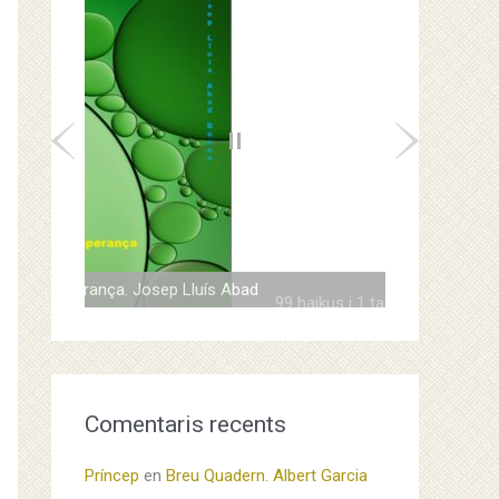
P
N
P
a
u
r
e
s
e
e
x
v
t
99 haikus i 1 tanka. Josep Lluís Abad
i
o
u
Comentaris recents
s
Príncep
en
Breu Quadern. Albert Garcia