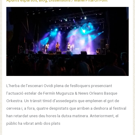
L’herba de l’escenari Ovidi plena de feslloquers presenciant
l’actuació estelar de Fermín Muguruza & News Orleans Basque
Orkestra. Un trànsit tímid d’assedegats que emplenen el got de
cervesa i, a fora, quatre despistats que arriben a deshora al festival
han retardat unes deu hores la dutxa matinera. Anteriorment, el
públic ha vibrat amb dos plats