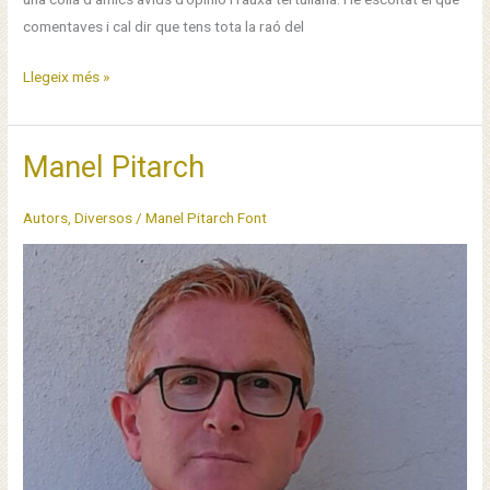
comentaves i cal dir que tens tota la raó del
Poesia
Llegeix més »
compromesa
vigent.
Manel
Manel Pitarch
Garcia
Grau,
Autors
,
Diversos
/
Manel Pitarch Font
sis
anys
després.