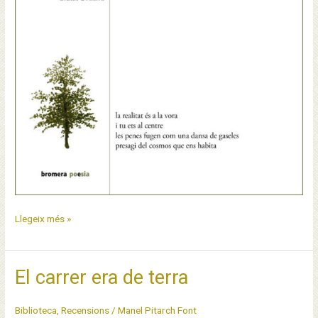
Les
Llegeix més »
Geòrgiques
de
Pasqual
El carrer era de terra
Mas
Biblioteca
,
Recensions
/
Manel Pitarch Font