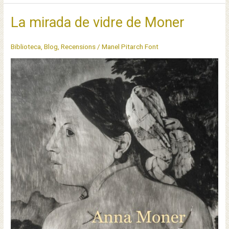
dels
poetes
La mirada de vidre de Moner
Biblioteca
,
Blog
,
Recensions
/
Manel Pitarch Font