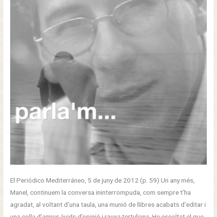
de
les
Normes
de
Castelló
El Periódico Mediterráneo, 5 de juny de 2012 (p. 59) Un any més,
Manel, continuem la conversa ininterrompuda, com sempre t’ha
agradat, al voltant d’una taula, una munió de llibres acabats d’editar i
una colla d’amics àvids d’opinió i rauxa tertuliana. He escoltat el que