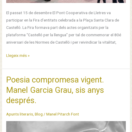
El passat 15 de desembre El Pont Cooperativa de Lletres va
participar en la Fira d’entitats celebrada a la Plaça Santa Clara de
Castelló. La Fira formava part dels actes organitzats per la
plataforma “Castelló per la llengua” per tal de commemorar el 80é
aniversari de les Normes de Castelló i per reivindicar la vitalitat,
El
Llegeix més »
Pont
en
la
Poesia compromesa vigent.
Fira
Manel Garcia Grau, sis anys
d’Entitats
després.
per
commemorar
el
Apunts literaris
,
Blog
/
Manel Pitarch Font
80é
aniversari