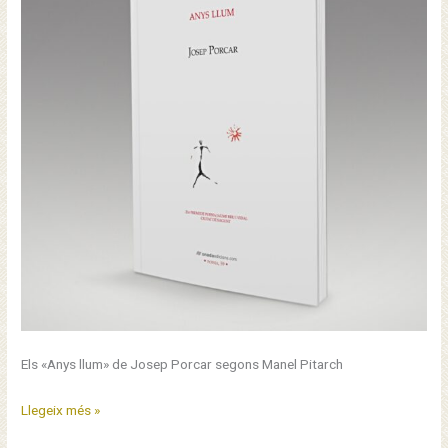
Els «Anys llum» de Josep Porcar segons Manel Pitarch
La
Llegeix més »
pruïja