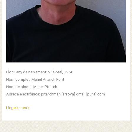
Lloc i any de naixement: Vila-real, 1966
Nom complet: Manel Pitarch Font
Nom de ploma: Manel Pitarch
Adreça electrònica: pitarchman [arrova] gmail [punt] com
Manel
Llegeix més »
Pitarch