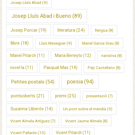
Josep Lluís Abad
(9)
Josep Lluís Abad i Bueno
(89)
Josep Porcar
(19)
literatura
(24)
llengua
(8)
llibre
(18)
Lluís Meseguer
(9)
Manel Garcia Grau
(8)
Manel Pitarch
(11)
Maria Beneyto
(12)
narrativa
(8)
novel·la
(11)
Pasqual Mas
(14)
Pep Castellano
(8)
poesia
(94)
Petites postals
(54)
pontsoberts
(21)
premi
(25)
presentació
(7)
Susanna Lliberós
(14)
Un pont sobre el meridià
(9)
Vicent Almela Artíguez
(7)
Vicent Jaume Almela
(8)
Vicent Pallarés
(10)
Vicent Pitarch
(11)