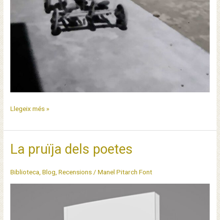
El
Llegeix més »
carrer
era
de
La pruïja dels poetes
terra
Biblioteca
,
Blog
,
Recensions
/
Manel Pitarch Font