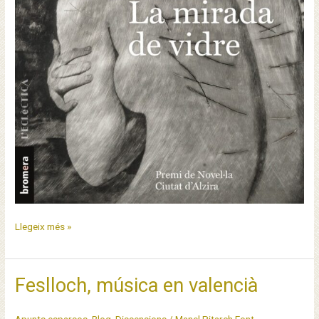
La
Llegeix més »
mirada
de
vidre
Feslloch, música en valencià
de
Moner
Apunts esparsos
,
Blog
,
Dissensions
/
Manel Pitarch Font