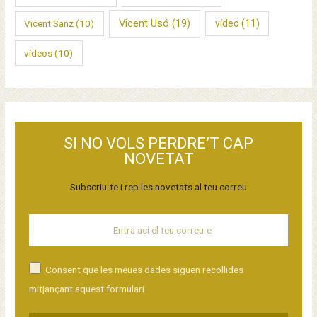
Vicent Usó
(19)
Vicent Sanz
(10)
vídeo
(11)
vídeos
(10)
SI NO VOLS PERDRE’T CAP
NOVETAT
Subscriu-te i rep les novetats al teu correu
Consent que les meues dades siguen recollides
mitjançant aquest formulari