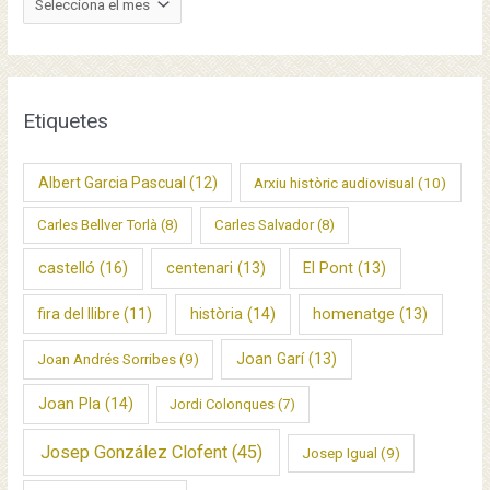
r
x
i
u
Etiquetes
s
Albert Garcia Pascual
(12)
Arxiu històric audiovisual
(10)
Carles Bellver Torlà
(8)
Carles Salvador
(8)
castelló
(16)
centenari
(13)
El Pont
(13)
fira del llibre
(11)
història
(14)
homenatge
(13)
Joan Garí
(13)
Joan Andrés Sorribes
(9)
Joan Pla
(14)
Jordi Colonques
(7)
Josep González Clofent
(45)
Josep Igual
(9)