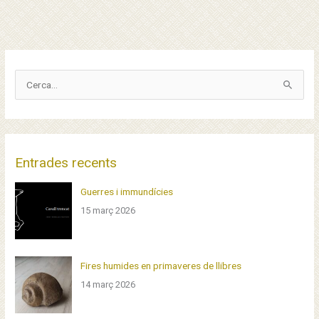
C
e
r
c
a
Entrades recents
p
Guerres i immundícies
e
15 març 2026
r
:
Fires humides en primaveres de llibres
14 març 2026