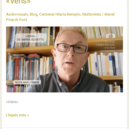
«Vens»
Audiovisuals
,
Blog
,
Centenari Maria Beneyto
,
Multimèdia
/
Manel
Pitarch Font
«Vens»
«Vens»
Llegeix més »